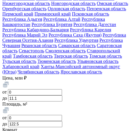
Нижегородская область
Новгородская область
Омская область
Оренбургская область
Орловская область
Пензенская область
Пермский край
Приморский край
Псковская область
Республика Адыгея
Республика Алтай
Республика
Башкортостан
Республика Бурятия
Республика Дагестан
Республика Кабардино-Балкария
Республика Карелия
Республика Марий Эл
Республика Саха (Якутия)
Республика
Северная Осетия-Алания
Республика Удмуртия
Республика
Чувашия
Рязанская область
Самарская область
Саратовская
область
Севастополь
Смоленская область
Ставропольский
край
Тамбовская область
Тверская область
Томская область
Тульская область
Тюменская область
Ульяновская область
Хабаровский край
Ханты-Мансийский автономный округ
(Югра)
Челябинская область
Ярославская область
Цена, млн ₽
от
до
Площадь, м²
от
до
Комнат