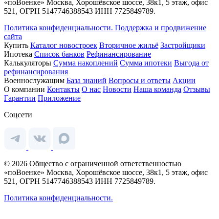
«поВоенке» Москва, Хорошёвское шоссе, 38к1, 5 этаж, офис
521, ОГРН 5147746388543 ИНН 7725849789.
Политика конфиденциальности.
Поддержка и продвижение
сайта
Купить
Каталог новостроек
Вторичное жильё
Застройщики
Ипотека
Список банков
Рефинансирование
Калькуляторы
Сумма накоплений
Сумма ипотеки
Выгода от
рефинансирования
Военнослужащим
База знаний
Вопросы и ответы
Акции
О компании
Контакты
О нас
Новости
Наша команда
Отзывы
Гарантии
Приложение
Соцсети
© 2026 Общество с ограниченной ответственностью
«поВоенке» Москва, Хорошёвское шоссе, 38к1, 5 этаж, офис
521, ОГРН 5147746388543 ИНН 7725849789.
Политика конфиденциальности.