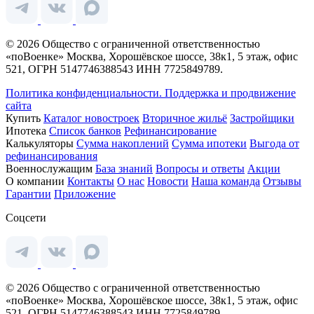
© 2026 Общество с ограниченной ответственностью
«поВоенке» Москва, Хорошёвское шоссе, 38к1, 5 этаж, офис
521, ОГРН 5147746388543 ИНН 7725849789.
Политика конфиденциальности.
Поддержка и продвижение
сайта
Купить
Каталог новостроек
Вторичное жильё
Застройщики
Ипотека
Список банков
Рефинансирование
Калькуляторы
Сумма накоплений
Сумма ипотеки
Выгода от
рефинансирования
Военнослужащим
База знаний
Вопросы и ответы
Акции
О компании
Контакты
О нас
Новости
Наша команда
Отзывы
Гарантии
Приложение
Соцсети
© 2026 Общество с ограниченной ответственностью
«поВоенке» Москва, Хорошёвское шоссе, 38к1, 5 этаж, офис
521, ОГРН 5147746388543 ИНН 7725849789.