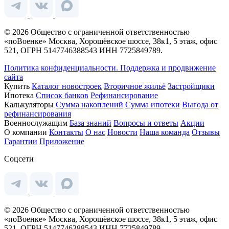
© 2026 Общество с ограниченной ответственностью
«поВоенке» Москва, Хорошёвское шоссе, 38к1, 5 этаж, офис
521, ОГРН 5147746388543 ИНН 7725849789.
Политика конфиденциальности.
Поддержка и продвижение
сайта
Купить
Каталог новостроек
Вторичное жильё
Застройщики
Ипотека
Список банков
Рефинансирование
Калькуляторы
Сумма накоплений
Сумма ипотеки
Выгода от
рефинансирования
Военнослужащим
База знаний
Вопросы и ответы
Акции
О компании
Контакты
О нас
Новости
Наша команда
Отзывы
Гарантии
Приложение
Соцсети
© 2026 Общество с ограниченной ответственностью
«поВоенке» Москва, Хорошёвское шоссе, 38к1, 5 этаж, офис
521, ОГРН 5147746388543 ИНН 7725849789.