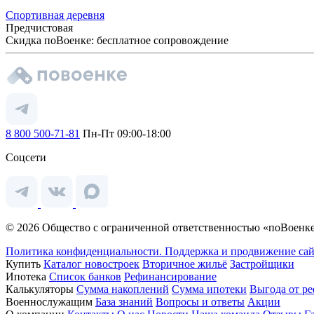
Спортивная деревня
Предчистовая
Скидка поВоенке: бесплатное сопровождение
8 800 500-71-81
Пн-Пт 09:00-18:00
Соцсети
© 2026 Общество с ограниченной ответственностью «поВоенке
Политика конфиденциальности.
Поддержка и продвижение сай
Купить
Каталог новостроек
Вторичное жильё
Застройщики
Ипотека
Список банков
Рефинансирование
Калькуляторы
Сумма накоплений
Сумма ипотеки
Выгода от р
Военнослужащим
База знаний
Вопросы и ответы
Акции