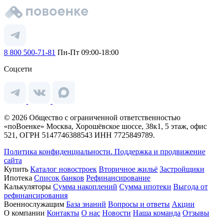
8 800 500-71-81
Пн-Пт 09:00-18:00
Соцсети
© 2026 Общество с ограниченной ответственностью
«поВоенке» Москва, Хорошёвское шоссе, 38к1, 5 этаж, офис
521, ОГРН 5147746388543 ИНН 7725849789.
Политика конфиденциальности.
Поддержка и продвижение
сайта
Купить
Каталог новостроек
Вторичное жильё
Застройщики
Ипотека
Список банков
Рефинансирование
Калькуляторы
Сумма накоплений
Сумма ипотеки
Выгода от
рефинансирования
Военнослужащим
База знаний
Вопросы и ответы
Акции
О компании
Контакты
О нас
Новости
Наша команда
Отзывы