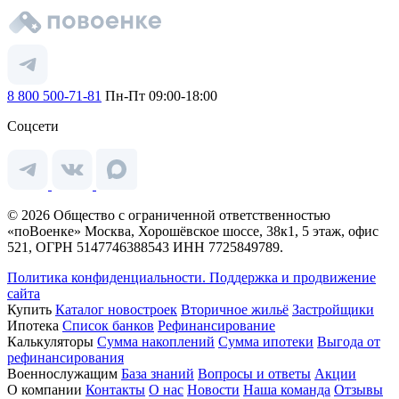
8 800 500-71-81
Пн-Пт 09:00-18:00
Соцсети
© 2026 Общество с ограниченной ответственностью
«поВоенке» Москва, Хорошёвское шоссе, 38к1, 5 этаж, офис
521, ОГРН 5147746388543 ИНН 7725849789.
Политика конфиденциальности.
Поддержка и продвижение
сайта
Купить
Каталог новостроек
Вторичное жильё
Застройщики
Ипотека
Список банков
Рефинансирование
Калькуляторы
Сумма накоплений
Сумма ипотеки
Выгода от
рефинансирования
Военнослужащим
База знаний
Вопросы и ответы
Акции
О компании
Контакты
О нас
Новости
Наша команда
Отзывы