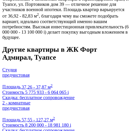
Туапсе, ул. Портовиков дом 39 — отличное решение для
участников военной ипотеки. Площадь квартир варьируется
2
от 36,92 - 82,83 м
, благодаря чему вы сможете подобрать
вариант, идеально соответствующий именно вашим
потребностям. Высокая инвестиционная привлекательность (6
000 000 - 13 100 000
i
) делает покупку выгодным вложением в
будущее.
Другие квартиры в ЖК Форт
Адмирал, Туапсе
Студия
предчистовая
2
Площадь
37,26 - 37,87 м
Стоимость
5 775 933 - 6 064 065
i
Скидка: бесплатное сопровождение
2 - комнатные
предчистовая
2
Площадь
57,55 - 127,27 м
Стоимость
8 200 000 - 18 981 180
i
Скидка: бесплатное сопровождение