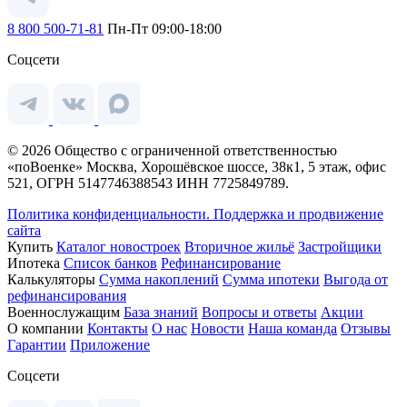
8 800 500-71-81
Пн-Пт 09:00-18:00
Соцсети
© 2026 Общество с ограниченной ответственностью
«поВоенке» Москва, Хорошёвское шоссе, 38к1, 5 этаж, офис
521, ОГРН 5147746388543 ИНН 7725849789.
Политика конфиденциальности.
Поддержка и продвижение
сайта
Купить
Каталог новостроек
Вторичное жильё
Застройщики
Ипотека
Список банков
Рефинансирование
Калькуляторы
Сумма накоплений
Сумма ипотеки
Выгода от
рефинансирования
Военнослужащим
База знаний
Вопросы и ответы
Акции
О компании
Контакты
О нас
Новости
Наша команда
Отзывы
Гарантии
Приложение
Соцсети