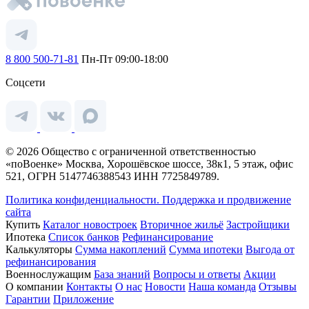
8 800 500-71-81
Пн-Пт 09:00-18:00
Соцсети
© 2026 Общество с ограниченной ответственностью
«поВоенке» Москва, Хорошёвское шоссе, 38к1, 5 этаж, офис
521, ОГРН 5147746388543 ИНН 7725849789.
Политика конфиденциальности.
Поддержка и продвижение
сайта
Купить
Каталог новостроек
Вторичное жильё
Застройщики
Ипотека
Список банков
Рефинансирование
Калькуляторы
Сумма накоплений
Сумма ипотеки
Выгода от
рефинансирования
Военнослужащим
База знаний
Вопросы и ответы
Акции
О компании
Контакты
О нас
Новости
Наша команда
Отзывы
Гарантии
Приложение