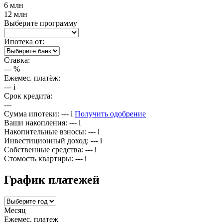
6 млн
12 млн
Выберите программу
Ипотека от:
Ставка:
---
%
Ежемес. платёж:
---
i
Срок кредита:
---
Сумма ипотеки:
---
i
Получить одобрение
Ваши накопления:
---
i
Накопительные взносы:
---
i
Инвестиционный доход:
---
i
Собственные средства:
---
i
Стомость квартиры:
---
i
График платежей
Месяц
Ежемес. платеж