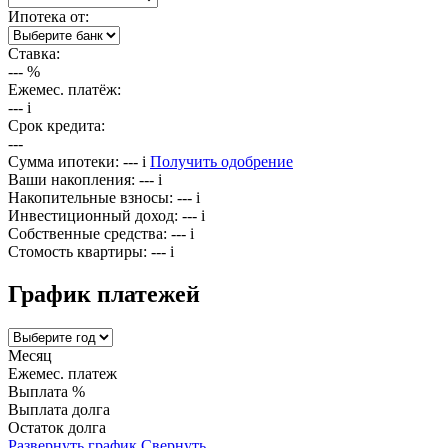
Ипотека от:
Ставка:
---
%
Ежемес. платёж:
---
i
Срок кредита:
---
Сумма ипотеки:
---
i
Получить одобрение
Ваши накопления:
---
i
Накопительные взносы:
---
i
Инвестиционный доход:
---
i
Собственные средства:
---
i
Стомость квартиры:
---
i
График платежей
Месяц
Ежемес. платеж
Выплата %
Выплата долга
Остаток долга
Развернуть график
Свернуть