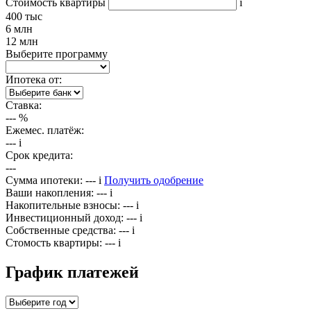
Стоимость квартиры
i
400 тыс
6 млн
12 млн
Выберите программу
Ипотека от:
Ставка:
---
%
Ежемес. платёж:
---
i
Срок кредита:
---
Сумма ипотеки:
---
i
Получить одобрение
Ваши накопления:
---
i
Накопительные взносы:
---
i
Инвестиционный доход:
---
i
Собственные средства:
---
i
Стомость квартиры:
---
i
График платежей