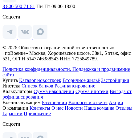
8 800 500-71-81
Пн-Пт 09:00-18:00
Соцсети
© 2026 Общество с ограниченной ответственностью
«поВоенке» Москва, Хорошёвское шоссе, 38к1, 5 этаж, офис
521, ОГРН 5147746388543 ИНН 7725849789.
Политика конфиденциальности.
Поддержка и продвижение
сайта
Купить
Каталог новостроек
Вторичное жильё
Застройщики
Ипотека
Список банков
Рефинансирование
Калькуляторы
Сумма накоплений
Сумма ипотеки
Выгода от
рефинансирования
Военнослужащим
База знаний
Вопросы и ответы
Акции
О компании
Контакты
О нас
Новости
Наша команда
Отзывы
Гарантии
Приложение
Соцсети