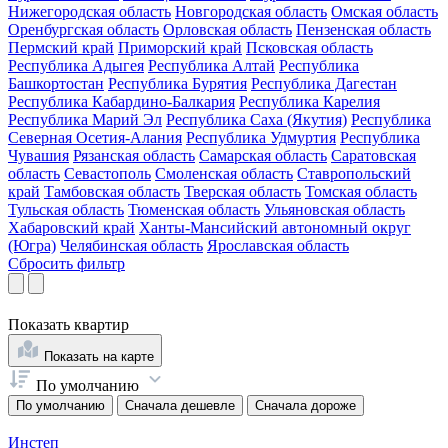
Нижегородская область
Новгородская область
Омская область
Оренбургская область
Орловская область
Пензенская область
Пермский край
Приморский край
Псковская область
Республика Адыгея
Республика Алтай
Республика
Башкортостан
Республика Бурятия
Республика Дагестан
Республика Кабардино-Балкария
Республика Карелия
Республика Марий Эл
Республика Саха (Якутия)
Республика
Северная Осетия-Алания
Республика Удмуртия
Республика
Чувашия
Рязанская область
Самарская область
Саратовская
область
Севастополь
Смоленская область
Ставропольский
край
Тамбовская область
Тверская область
Томская область
Тульская область
Тюменская область
Ульяновская область
Хабаровский край
Ханты-Мансийский автономный округ
(Югра)
Челябинская область
Ярославская область
Сбросить фильтр
Показать
квартир
Показать на карте
По умолчанию
По умолчанию
Сначала дешевле
Сначала дороже
Инстеп