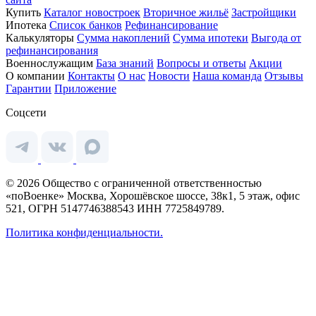
Купить
Каталог новостроек
Вторичное жильё
Застройщики
Ипотека
Список банков
Рефинансирование
Калькуляторы
Сумма накоплений
Сумма ипотеки
Выгода от
рефинансирования
Военнослужащим
База знаний
Вопросы и ответы
Акции
О компании
Контакты
О нас
Новости
Наша команда
Отзывы
Гарантии
Приложение
Соцсети
© 2026 Общество с ограниченной ответственностью
«поВоенке» Москва, Хорошёвское шоссе, 38к1, 5 этаж, офис
521, ОГРН 5147746388543 ИНН 7725849789.
Политика конфиденциальности.