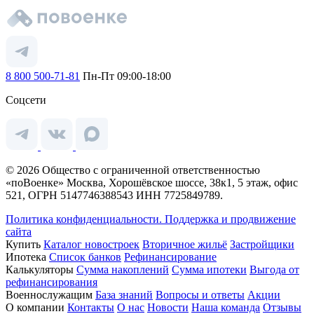
8 800 500-71-81
Пн-Пт 09:00-18:00
Соцсети
© 2026 Общество с ограниченной ответственностью
«поВоенке» Москва, Хорошёвское шоссе, 38к1, 5 этаж, офис
521, ОГРН 5147746388543 ИНН 7725849789.
Политика конфиденциальности.
Поддержка и продвижение
сайта
Купить
Каталог новостроек
Вторичное жильё
Застройщики
Ипотека
Список банков
Рефинансирование
Калькуляторы
Сумма накоплений
Сумма ипотеки
Выгода от
рефинансирования
Военнослужащим
База знаний
Вопросы и ответы
Акции
О компании
Контакты
О нас
Новости
Наша команда
Отзывы