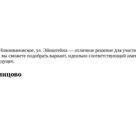
Новоивановское, ул. Эйнштейна — отличное решение для участн
ему вы сможете подобрать вариант, идеально соответствующий и
удущее.
инцово