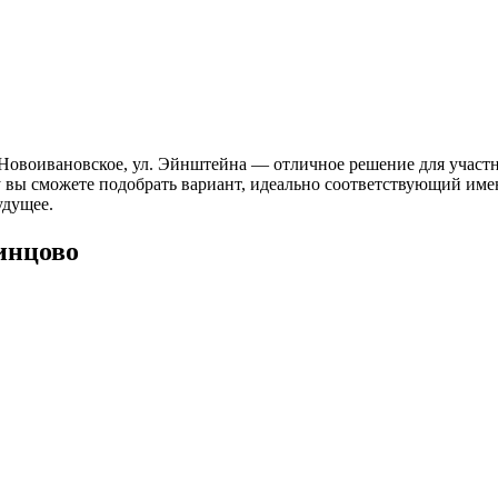
Новоивановское, ул. Эйнштейна — отличное решение для участн
ему вы сможете подобрать вариант, идеально соответствующий и
удущее.
инцово