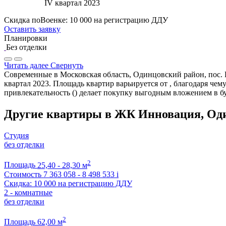
IV квартал 2023
Скидка поВоенке: 10 000 на регистрацию ДДУ
Оставить заявку
Планировки
Без отделки
Читать далее
Свернуть
Современные в Московская область, Одинцовский район, пос. 
квартал 2023. Площадь квартир варьируется от , благодаря ч
привлекательность () делает покупку выгодным вложением в б
Другие квартиры в ЖК Инновация, Од
Студия
без отделки
2
Площадь
25,40 - 28,30 м
Стоимость
7 363 058 - 8 498 533
i
Скидка: 10 000 на регистрацию ДДУ
2 - комнатные
без отделки
2
Площадь
62,00 м