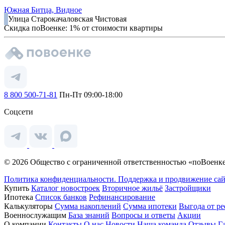
Южная Битца, Видное
Улица Старокачаловская
Чистовая
Скидка поВоенке: 1% от стоимости квартиры
8 800 500-71-81
Пн-Пт 09:00-18:00
Соцсети
© 2026 Общество с ограниченной ответственностью «поВоенке
Политика конфиденциальности.
Поддержка и продвижение сай
Купить
Каталог новостроек
Вторичное жильё
Застройщики
Ипотека
Список банков
Рефинансирование
Калькуляторы
Сумма накоплений
Сумма ипотеки
Выгода от р
Военнослужащим
База знаний
Вопросы и ответы
Акции
О компании
Контакты
О нас
Новости
Наша команда
Отзывы
Г