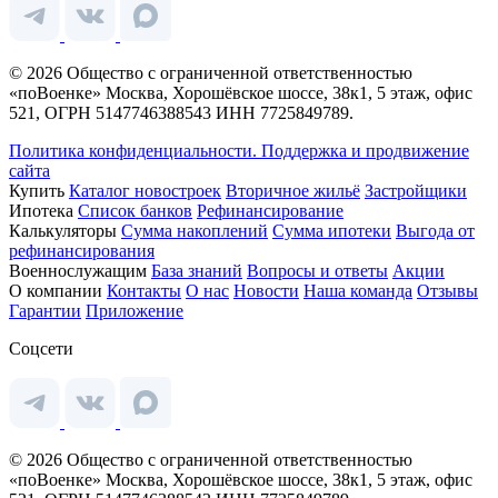
© 2026 Общество с ограниченной ответственностью
«поВоенке» Москва, Хорошёвское шоссе, 38к1, 5 этаж, офис
521, ОГРН 5147746388543 ИНН 7725849789.
Политика конфиденциальности.
Поддержка и продвижение
сайта
Купить
Каталог новостроек
Вторичное жильё
Застройщики
Ипотека
Список банков
Рефинансирование
Калькуляторы
Сумма накоплений
Сумма ипотеки
Выгода от
рефинансирования
Военнослужащим
База знаний
Вопросы и ответы
Акции
О компании
Контакты
О нас
Новости
Наша команда
Отзывы
Гарантии
Приложение
Соцсети
© 2026 Общество с ограниченной ответственностью
«поВоенке» Москва, Хорошёвское шоссе, 38к1, 5 этаж, офис