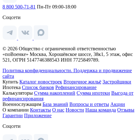
8 800 500-71-81
Пн-Пт 09:00-18:00
Соцсети
© 2026 Общество с ограниченной ответственностью
«поВоенке» Москва, Хорошёвское шоссе, 38к1, 5 этаж, офис
521, ОГРН 5147746388543 ИНН 7725849789.
Политика конфиденциальности.
Поддержка и продвижение
сайта
Купить
Каталог новостроек
Вторичное жильё
Застройщики
Ипотека
Список банков
Рефинансирование
Калькуляторы
Сумма накоплений
Сумма ипотеки
Выгода от
рефинансирования
Военнослужащим
База знаний
Вопросы и ответы
Акции
О компании
Контакты
О нас
Новости
Наша команда
Отзывы
Гарантии
Приложение
Соцсети