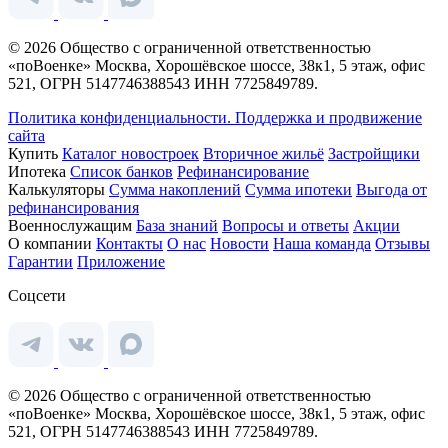
© 2026 Общество с ограниченной ответственностью
«поВоенке» Москва, Хорошёвское шоссе, 38к1, 5 этаж, офис
521, ОГРН 5147746388543 ИНН 7725849789.
Политика конфиденциальности.
Поддержка и продвижение
сайта
Купить
Каталог новостроек
Вторичное жильё
Застройщики
Ипотека
Список банков
Рефинансирование
Калькуляторы
Сумма накоплений
Сумма ипотеки
Выгода от
рефинансирования
Военнослужащим
База знаний
Вопросы и ответы
Акции
О компании
Контакты
О нас
Новости
Наша команда
Отзывы
Гарантии
Приложение
Соцсети
© 2026 Общество с ограниченной ответственностью
«поВоенке» Москва, Хорошёвское шоссе, 38к1, 5 этаж, офис
521, ОГРН 5147746388543 ИНН 7725849789.