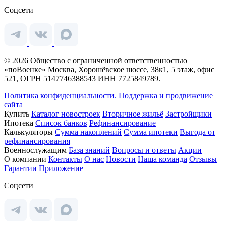
Соцсети
© 2026 Общество с ограниченной ответственностью
«поВоенке» Москва, Хорошёвское шоссе, 38к1, 5 этаж, офис
521, ОГРН 5147746388543 ИНН 7725849789.
Политика конфиденциальности.
Поддержка и продвижение
сайта
Купить
Каталог новостроек
Вторичное жильё
Застройщики
Ипотека
Список банков
Рефинансирование
Калькуляторы
Сумма накоплений
Сумма ипотеки
Выгода от
рефинансирования
Военнослужащим
База знаний
Вопросы и ответы
Акции
О компании
Контакты
О нас
Новости
Наша команда
Отзывы
Гарантии
Приложение
Соцсети