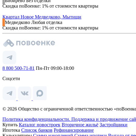
Бибирево
Без отделки
Скидка поВоенке: 1% от стоимости квартиры
Квартал Новое Медведково, Мытищи
Медведково
Любая отделка
Скидка поВоенке: 1% от стоимости квартиры
8 800 500-71-81
Пн-Пт 09:00-18:00
Соцсети
© 2026 Общество с ограниченной ответственностью «поВоенке
Политика конфиденциальности.
Поддержка и продвижение сай
Купить
Каталог новостроек
Вторичное жильё
Застройщики
Ипотека
Список банков
Рефинансирование
Калькуляторы
Сумма накоплений
Сумма ипотеки
Выгода от р