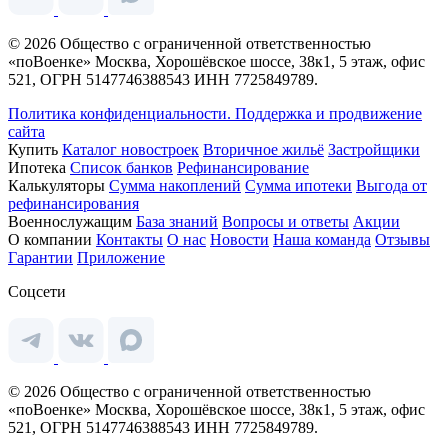
© 2026 Общество с ограниченной ответственностью
«поВоенке» Москва, Хорошёвское шоссе, 38к1, 5 этаж, офис
521, ОГРН 5147746388543 ИНН 7725849789.
Политика конфиденциальности.
Поддержка и продвижение
сайта
Купить
Каталог новостроек
Вторичное жильё
Застройщики
Ипотека
Список банков
Рефинансирование
Калькуляторы
Сумма накоплений
Сумма ипотеки
Выгода от
рефинансирования
Военнослужащим
База знаний
Вопросы и ответы
Акции
О компании
Контакты
О нас
Новости
Наша команда
Отзывы
Гарантии
Приложение
Соцсети
© 2026 Общество с ограниченной ответственностью
«поВоенке» Москва, Хорошёвское шоссе, 38к1, 5 этаж, офис
521, ОГРН 5147746388543 ИНН 7725849789.