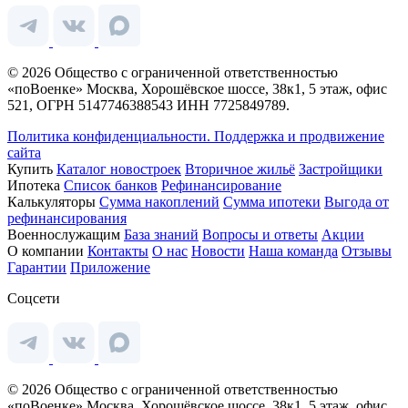
© 2026 Общество с ограниченной ответственностью
«поВоенке» Москва, Хорошёвское шоссе, 38к1, 5 этаж, офис
521, ОГРН 5147746388543 ИНН 7725849789.
Политика конфиденциальности.
Поддержка и продвижение
сайта
Купить
Каталог новостроек
Вторичное жильё
Застройщики
Ипотека
Список банков
Рефинансирование
Калькуляторы
Сумма накоплений
Сумма ипотеки
Выгода от
рефинансирования
Военнослужащим
База знаний
Вопросы и ответы
Акции
О компании
Контакты
О нас
Новости
Наша команда
Отзывы
Гарантии
Приложение
Соцсети
© 2026 Общество с ограниченной ответственностью
«поВоенке» Москва, Хорошёвское шоссе, 38к1, 5 этаж, офис