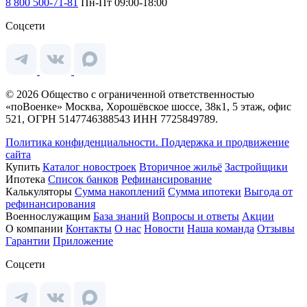
8 800 500-71-81
Пн-Пт 09:00-18:00
Соцсети
© 2026 Общество с ограниченной ответственностью
«поВоенке» Москва, Хорошёвское шоссе, 38к1, 5 этаж, офис
521, ОГРН 5147746388543 ИНН 7725849789.
Политика конфиденциальности.
Поддержка и продвижение
сайта
Купить
Каталог новостроек
Вторичное жильё
Застройщики
Ипотека
Список банков
Рефинансирование
Калькуляторы
Сумма накоплений
Сумма ипотеки
Выгода от
рефинансирования
Военнослужащим
База знаний
Вопросы и ответы
Акции
О компании
Контакты
О нас
Новости
Наша команда
Отзывы
Гарантии
Приложение
Соцсети