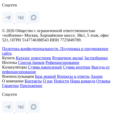
Соцсети
© 2026 Общество с ограниченной ответственностью
«поВоенке» Москва, Хорошёвское шоссе, 38к1, 5 этаж, офис
521, ОГРН 5147746388543 ИНН 7725849789.
Политика конфиденциальности.
Поддержка и продвижение
сайта
Купить
Каталог новостроек
Вторичное жильё
Застройщики
Ипотека
Список банков
Рефинансирование
Калькуляторы
Сумма накоплений
Сумма ипотеки
Выгода от
рефинансирования
Военнослужащим
База знаний
Вопросы и ответы
Акции
О компании
Контакты
О нас
Новости
Наша команда
Отзывы
Гарантии
Приложение
Соцсети