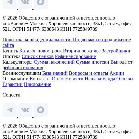
© 2026 Общество с ограниченной ответственностью
«поВоенке» Москва, Хорошёвское шоссе, 38к1, 5 этаж, офис
521, ОГРН 5147746388543 ИНН 7725849789.
Политика конфиденциальности.
Поддержка и продвижение
сайта
Купить
Каталог новостроек
Вторичное жильё
Застройщики
Ипотека
Список банков
Рефинансирование
Калькуляторы
Сумма накоплений
Сумма ипотеки
Выгода от
рефинансирования
Военнослужащим
База знаний
Вопросы и ответы
Акции
О компании
Контакты
О нас
Новости
Наша команда
Отзывы
Гарантии
Приложение
Соцсети
© 2026 Общество с ограниченной ответственностью
«поВоенке» Москва, Хорошёвское шоссе, 38к1, 5 этаж, офис
521, ОГРН 5147746388543 ИНН 7725849789.