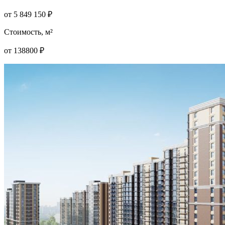
от
5 849 150
₽
Стоимость, м²
от
138800
₽