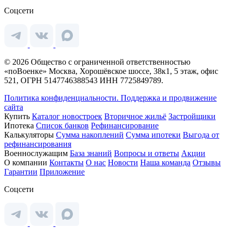
Соцсети
© 2026 Общество с ограниченной ответственностью
«поВоенке» Москва, Хорошёвское шоссе, 38к1, 5 этаж, офис
521, ОГРН 5147746388543 ИНН 7725849789.
Политика конфиденциальности.
Поддержка и продвижение
сайта
Купить
Каталог новостроек
Вторичное жильё
Застройщики
Ипотека
Список банков
Рефинансирование
Калькуляторы
Сумма накоплений
Сумма ипотеки
Выгода от
рефинансирования
Военнослужащим
База знаний
Вопросы и ответы
Акции
О компании
Контакты
О нас
Новости
Наша команда
Отзывы
Гарантии
Приложение
Соцсети