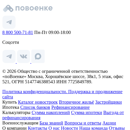
8 800 500-71-81
Пн-Пт 09:00-18:00
Соцсети
© 2026 Общество с ограниченной ответственностью
«поВоенке» Москва, Хорошёвское шоссе, 38к1, 5 этаж, офис
521, ОГРН 5147746388543 ИНН 7725849789.
Политика конфиденциальности.
Поддержка и продвижение
сайта
Купить
Каталог новостроек
Вторичное жильё
Застройщики
Ипотека
Список банков
Рефинансирование
Калькуляторы
Сумма накоплений
Сумма ипотеки
Выгода от
рефинансирования
Военнослужащим
База знаний
Вопросы и ответы
Акции
О компании
Контакты
О нас
Новости
Наша команда
Отзывы