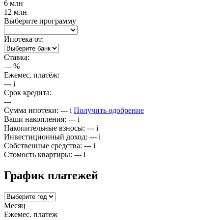
6 млн
12 млн
Выберите программу
Ипотека от:
Ставка:
---
%
Ежемес. платёж:
---
i
Срок кредита:
---
Сумма ипотеки:
---
i
Получить одобрение
Ваши накопления:
---
i
Накопительные взносы:
---
i
Инвестиционный доход:
---
i
Собственные средства:
---
i
Стомость квартиры:
---
i
График платежей
Месяц
Ежемес. платеж