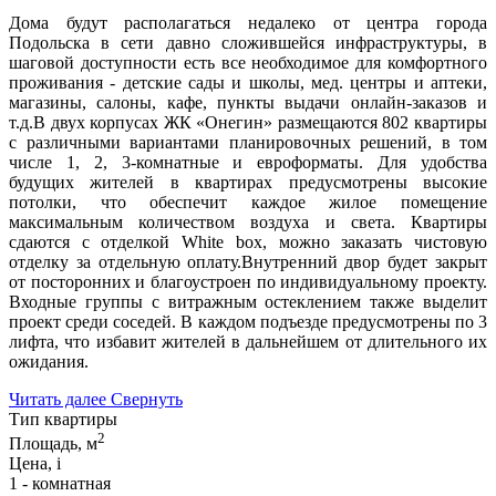
Дома будут располагаться недалеко от центра города
Подольска в сети давно сложившейся инфраструктуры, в
шаговой доступности есть все необходимое для комфортного
проживания - детские сады и школы, мед. центры и аптеки,
магазины, салоны, кафе, пункты выдачи онлайн-заказов и
т.д.В двух корпусах ЖК «Онегин» размещаются 802 квартиры
с различными вариантами планировочных решений, в том
числе 1, 2, 3-комнатные и евроформаты. Для удобства
будущих жителей в квартирах предусмотрены высокие
потолки, что обеспечит каждое жилое помещение
максимальным количеством воздуха и света. Квартиры
сдаются с отделкой White box, можно заказать чистовую
отделку за отдельную оплату.Внутренний двор будет закрыт
от посторонних и благоустроен по индивидуальному проекту.
Входные группы с витражным остеклением также выделит
проект среди соседей. В каждом подъезде предусмотрены по 3
лифта, что избавит жителей в дальнейшем от длительного их
ожидания.
Читать далее
Свернуть
Тип квартиры
2
Площадь, м
Цена,
i
1 - комнатная