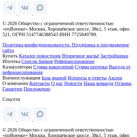
© 2026 Общество с ограниченной ответственностью
«поВоенке» Москва, Хорошёвское шоссе, 38к1, 5 этаж, офис
521, ОГРН 5147746388543 ИНН 7725849789.
Политика конфиденциальности.
Поддержка и продвижение
сайта
Купить
Каталог новостроек
Вторичное жильё
Застройщики
Ипотека
Список банков
Рефинансирование
Калькуляторы
Сумма накоплений
Сумма ипотеки
Выгода от
рефинансирования
Военнослужащим
База знаний
Вопросы и ответы
Акции
О компании
Контакты
О нас
Новости
Наша команда
Отзывы
Гарантии
Приложение
Соцсети
© 2026 Общество с ограниченной ответственностью
«поВоенке» Москва, Хорошёвское шоссе, 38к1, 5 этаж, офис