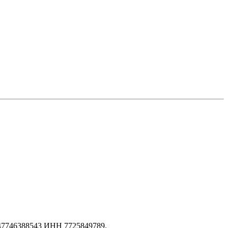
147746388543 ИНН 7725849789.