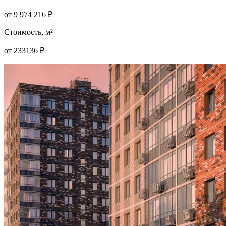
от
9 974 216
₽
Стоимость, м²
от
233136
₽