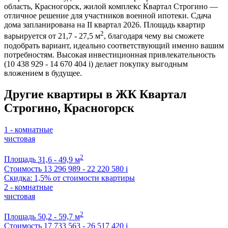
область, Красногорск, жилой комплекс Квартал Строгино —
отличное решение для участников военной ипотеки. Сдача
дома запланирована на II квартал 2026. Площадь квартир
2
варьируется от 21,7 - 27,5 м
, благодаря чему вы сможете
подобрать вариант, идеально соответствующий именно вашим
потребностям. Высокая инвестиционная привлекательность
(10 438 929 - 14 670 404
i
) делает покупку выгодным
вложением в будущее.
Другие квартиры в ЖК Квартал
Строгино, Красногорск
1 - комнатные
чистовая
2
Площадь
31,6 - 49,9 м
Стоимость
13 296 989 - 22 220 580
i
Скидка: 1,5% от стоимости квартиры
2 - комнатные
чистовая
2
Площадь
50,2 - 59,7 м
Стоимость
17 733 563 - 26 517 420
i