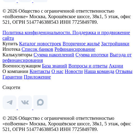
© 2026 Общество с ограниченной ответственностью
«поВоенке» Москва, Хорошёвское шоссе, 38к1, 5 этаж, офис
521, ОГРН 5147746388543 ИНН 7725849789.
Политика конфиденциальности.
Поддержка и продвижение
сайта
Купить
Каталог новостроек
Вторичное жильё
Застройщики
Ипотека
Список банков
Рефинансирование
Калькуляторы
Сумма накоплений
Сумма ипотеки
Выгода от
рефинансирования
Военнослужащим
База знаний
Вопросы и ответы
Акции
О компании
Контакты
О нас
Новости
Наша команда
Отзывы
Гарантии
Приложение
Соцсети
© 2026 Общество с ограниченной ответственностью
«поВоенке» Москва, Хорошёвское шоссе, 38к1, 5 этаж, офис
521, ОГРН 5147746388543 ИНН 7725849789.