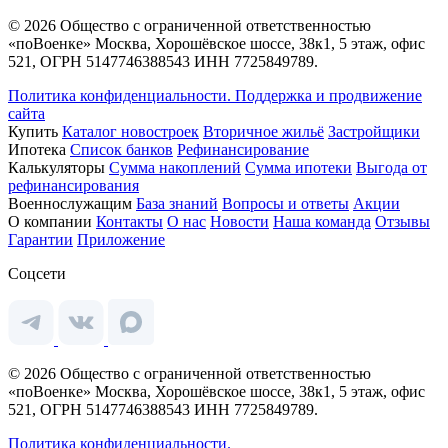
© 2026 Общество с ограниченной ответственностью
«поВоенке» Москва, Хорошёвское шоссе, 38к1, 5 этаж, офис
521, ОГРН 5147746388543 ИНН 7725849789.
Политика конфиденциальности.
Поддержка и продвижение
сайта
Купить
Каталог новостроек
Вторичное жильё
Застройщики
Ипотека
Список банков
Рефинансирование
Калькуляторы
Сумма накоплений
Сумма ипотеки
Выгода от
рефинансирования
Военнослужащим
База знаний
Вопросы и ответы
Акции
О компании
Контакты
О нас
Новости
Наша команда
Отзывы
Гарантии
Приложение
Соцсети
© 2026 Общество с ограниченной ответственностью
«поВоенке» Москва, Хорошёвское шоссе, 38к1, 5 этаж, офис
521, ОГРН 5147746388543 ИНН 7725849789.
Политика конфиденциальности.