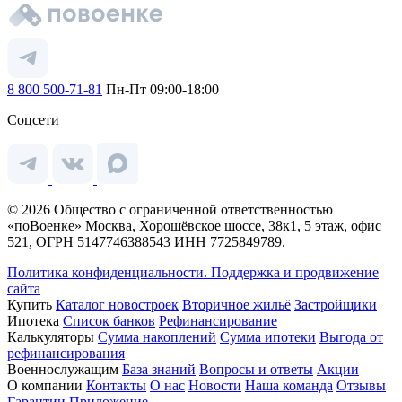
8 800 500-71-81
Пн-Пт 09:00-18:00
Соцсети
© 2026 Общество с ограниченной ответственностью
«поВоенке» Москва, Хорошёвское шоссе, 38к1, 5 этаж, офис
521, ОГРН 5147746388543 ИНН 7725849789.
Политика конфиденциальности.
Поддержка и продвижение
сайта
Купить
Каталог новостроек
Вторичное жильё
Застройщики
Ипотека
Список банков
Рефинансирование
Калькуляторы
Сумма накоплений
Сумма ипотеки
Выгода от
рефинансирования
Военнослужащим
База знаний
Вопросы и ответы
Акции
О компании
Контакты
О нас
Новости
Наша команда
Отзывы
Гарантии
Приложение