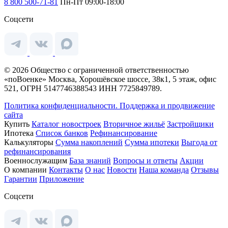
8 800 500-71-81
Пн-Пт 09:00-18:00
Соцсети
© 2026 Общество с ограниченной ответственностью
«поВоенке» Москва, Хорошёвское шоссе, 38к1, 5 этаж, офис
521, ОГРН 5147746388543 ИНН 7725849789.
Политика конфиденциальности.
Поддержка и продвижение
сайта
Купить
Каталог новостроек
Вторичное жильё
Застройщики
Ипотека
Список банков
Рефинансирование
Калькуляторы
Сумма накоплений
Сумма ипотеки
Выгода от
рефинансирования
Военнослужащим
База знаний
Вопросы и ответы
Акции
О компании
Контакты
О нас
Новости
Наша команда
Отзывы
Гарантии
Приложение
Соцсети