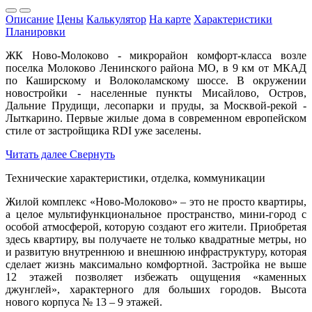
Описание
Цены
Калькулятор
На карте
Характеристики
Планировки
ЖК Ново-Молоково - микрорайон комфорт-класса возле
поселка Молоково Ленинского района МО, в 9 км от МКАД
по Каширскому и Волоколамскому шоссе. В окружении
новостройки - населенные пункты Мисайлово, Остров,
Дальние Прудищи, лесопарки и пруды, за Москвой-рекой -
Лыткарино. Первые жилые дома в современном европейском
стиле от застройщика RDI уже заселены.
Читать далее
Свернуть
Технические характеристики, отделка, коммуникации
Жилой комплекс «Ново-Молоково» – это не просто квартиры,
а целое мультифункциональное пространство, мини-город с
особой атмосферой, которую создают его жители. Приобретая
здесь квартиру, вы получаете не только квадратные метры, но
и развитую внутреннюю и внешнюю инфраструктуру, которая
сделает жизнь максимально комфортной. Застройка не выше
12 этажей позволяет избежать ощущения «каменных
джунглей», характерного для больших городов. Высота
нового корпуса № 13 – 9 этажей.