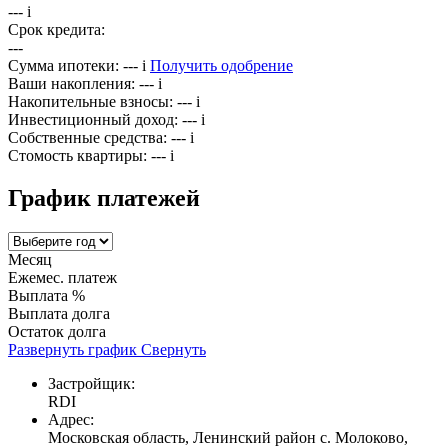
---
i
Срок кредита:
---
Сумма ипотеки:
---
i
Получить одобрение
Ваши накопления:
---
i
Накопительные взносы:
---
i
Инвестиционный доход:
---
i
Собственные средства:
---
i
Стомость квартиры:
---
i
График платежей
Месяц
Ежемес. платеж
Выплата %
Выплата долга
Остаток долга
Развернуть график
Свернуть
Застройщик:
RDI
Адрес:
Московская область, Ленинский район с. Молоково,