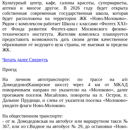
Культурный центр, кафе, салоны красоты, супермаркеты,
аптеки и многое другое. В 2026 году будет открыта
собственная современная государственная школа, которая
будет расположена на территории ЖК «Ново-Молоково».
Рядом с комплексом работает Школа с классами «Физтех XXI»
от Фонда развития Физтех-школ Московского физико-
технического института. Жителям комплекса планируется
предоставить возможность дать своим детям качественное
образование от ведущего вуза страны, не выезжая за пределы
ЖК.
Читать далее
Свернуть
Проезд
На личном автотранспорте: по трассе на а/п
Домодедово(Каширское шоссе) через 4 км от МКАД
поворачиваем направо по указателю на «Молоково», далее
проезжаем поселок Мисайлово, повороты на п. Остров, п.
Дальние Прудищи, и слева от указателя поселка «Молоково»
увидите флаги Ново-Молоково.
На общественном транспорте:
- от м. Домодедовская на автобусе или маршрутном такси №
367, или из г.Видное на автобусе № 29, до остановки «Ново-