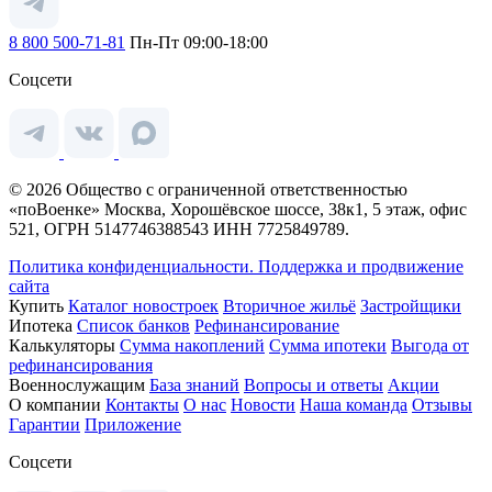
8 800 500-71-81
Пн-Пт 09:00-18:00
Соцсети
© 2026 Общество с ограниченной ответственностью
«поВоенке» Москва, Хорошёвское шоссе, 38к1, 5 этаж, офис
521, ОГРН 5147746388543 ИНН 7725849789.
Политика конфиденциальности.
Поддержка и продвижение
сайта
Купить
Каталог новостроек
Вторичное жильё
Застройщики
Ипотека
Список банков
Рефинансирование
Калькуляторы
Сумма накоплений
Сумма ипотеки
Выгода от
рефинансирования
Военнослужащим
База знаний
Вопросы и ответы
Акции
О компании
Контакты
О нас
Новости
Наша команда
Отзывы
Гарантии
Приложение
Соцсети