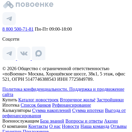
8 800 500-71-81
Пн-Пт 09:00-18:00
Соцсети
© 2026 Общество с ограниченной ответственностью
«поВоенке» Москва, Хорошёвское шоссе, 38к1, 5 этаж, офис
521, ОГРН 5147746388543 ИНН 7725849789.
Политика конфиденциальности.
Поддержка и продвижение
сайта
Купить
Каталог новостроек
Вторичное жильё
Застройщики
Ипотека
Список банков
Рефинансирование
Калькуляторы
Сумма накоплений
Сумма ипотеки
Выгода от
рефинансирования
Военнослужащим
База знаний
Вопросы и ответы
Акции
О компании
Контакты
О нас
Новости
Наша команда
Отзывы
Гарантии
Приложение