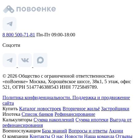
8 800 500-71-81
Пн-Пт 09:00-18:00
Соцсети
© 2026 Общество с ограниченной ответственностью
«поВоенке» Москва, Хорошёвское шоссе, 38к1, 5 этаж, офис
521, ОГРН 5147746388543 ИНН 7725849789.
Политика конфиденциальности.
Поддержка и продвижение
сайта
Купить
Каталог новостроек
Вторичное жильё
Застройщики
Ипотека
Список банков
Рефинансирование
Калькуляторы
Сумма накоплений
Сумма ипотеки
Выгода от
рефинансирования
Военнослужащим
База знаний
Вопросы и ответы
Акции
О компании
Контакты
О нас
Новости
Наша команда
Отзывы