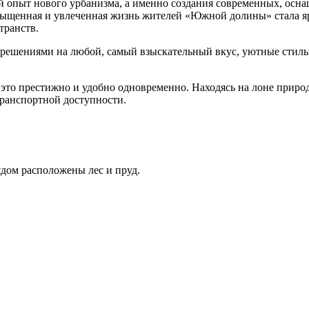
 опыт нового урбанизма, а именно создания современных, осн
сыщенная и увлеченная жизнь жителей «Южной долины» стала я
транств.
ешениями на любой, самый взыскательный вкус, уютные стильн
то престижно и удобно одновременно. Находясь на лоне природы
транспортной доступности.
ядом расположены лес и пруд.