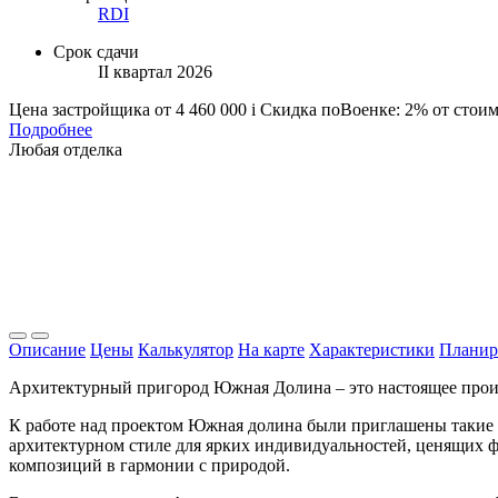
RDI
Срок сдачи
II квартал 2026
Цена застройщика
от 4 460 000
i
Скидка поВоенке: 2% от стои
Подробнее
Любая отделка
Описание
Цены
Калькулятор
На карте
Характеристики
Планир
Архитектурный пригород Южная Долина – это настоящее произ
К работе над проектом Южная долина были приглашены такие 
архитектурном стиле для ярких индивидуальностей, ценящих
композиций в гармонии с природой.