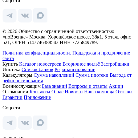
Соцсети
© 2026 Общество с ограниченной ответственностью
«поВоенке» Москва, Хорошёвское шоссе, 38к1, 5 этаж, офис
521, ОГРН 5147746388543 ИНН 7725849789.
Политика конфиденциальности.
Поддержка и продвижение
сайта
Купить
Каталог новостроек
Вторичное жильё
Застройщики
Ипотека
Список банков
Рефинансирование
Калькуляторы
Сумма накоплений
Сумма ипотеки
Выгода от
рефинансирования
Военнослужащим
База знаний
Вопросы и ответы
Акции
О компании
Контакты
О нас
Новости
Наша команда
Отзывы
Гарантии
Приложение
Соцсети