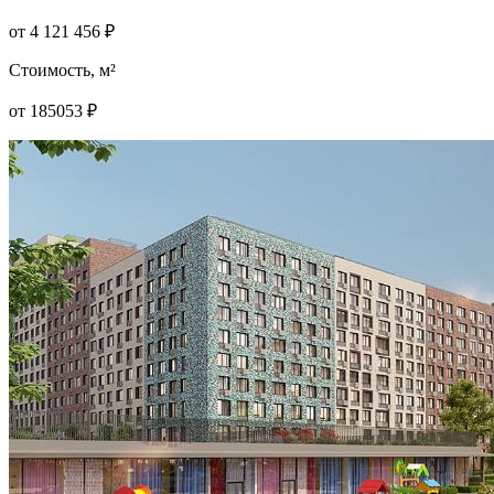
от
4 121 456
₽
Стоимость, м²
от
185053
₽