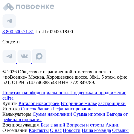
8 800 500-71-81
Пн-Пт 09:00-18:00
Соцсети
© 2026 Общество с ограниченной ответственностью
«поВоенке» Москва, Хорошёвское шоссе, 38к1, 5 этаж, офис
521, ОГРН 5147746388543 ИНН 7725849789.
Политика конфиденциальности.
Поддержка и продвижение
сайта
Купить
Каталог новостроек
Вторичное жильё
Застройщики
Ипотека
Список банков
Рефинансирование
Калькуляторы
Сумма накоплений
Сумма ипотеки
Выгода от
рефинансирования
Военнослужащим
База знаний
Вопросы и ответы
Акции
О компании
Контакты
О нас
Новости
Наша команда
Отзывы