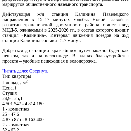
маршрутов общественного наземного транспорта.
Действующая ж/д станция Калинина Павелецкого
направления в 15–17 минутах ходьбы. Новой главой в
развитии транспортной доступности района станет ввод
МЦД-5, ожидаемый в 2025-2026 гг., в состав которого входит
станция «Калинина». Интервал движения поездов на ж/д
станции Калинина составит 5-7 минут.
Добраться до станции кратчайшим путем можно будет как
пешком, так и на велосипеде. В планах благоустройства
проекта – удобные пешеходная и велодорожка.
Читать далее
Свернуть
Тип квартиры
2
Площадь, м
Цена,
i
Студия
24,9 - 25,1
4 501 547 - 4 814 180
1 - комнатная
25 - 47,6
4 875 875 - 8 163 400
2 - комнатная
52 - 63,2