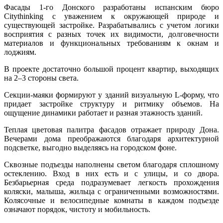
Фасады 1-го Донского разработаны испанским бюро
Citythinking с уважением к окружающей природе и
существующей застройке. Разрабатывались с учетом логики
восприятия с разных точек их видимости, долговечности
материалов и функциональных требованиям к окнам и
лоджиям.
В проекте достаточно большой процент квартир, выходящих
на 2–3 стороны света.
Секции-маяки формируют у зданий визуальную L-форму, что
придает застройке структуру и ритмику объемов. На
ощущение динамики работает и разная этажность зданий.
Теплая цветовая палитра фасадов отражает природу Дона.
Вечерами дома преображаются благодаря архитектурной
подсветке, выгодно выделяясь на городском фоне.
Сквозные подъезды наполнены светом благодаря сплошному
остеклению. Вход в них есть и с улицы, и со двора.
Безбарьерная среда подразумевает легкость прохождения
коляски, малыша, жильца с ограниченными возможностями.
Колясочные и велосипедные комнаты в каждом подъезде
означают порядок, чистоту и мобильность.