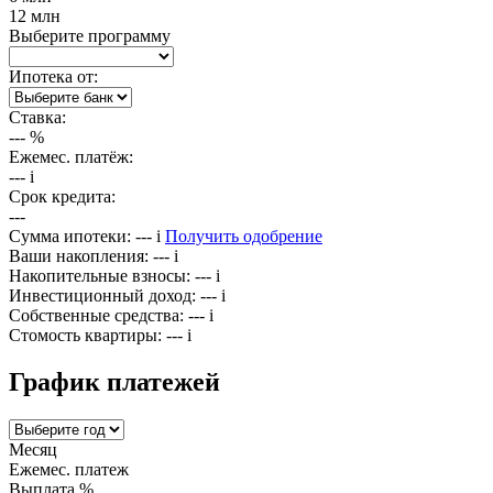
12 млн
Выберите программу
Ипотека от:
Ставка:
---
%
Ежемес. платёж:
---
i
Срок кредита:
---
Сумма ипотеки:
---
i
Получить одобрение
Ваши накопления:
---
i
Накопительные взносы:
---
i
Инвестиционный доход:
---
i
Собственные средства:
---
i
Стомость квартиры:
---
i
График платежей
Месяц
Ежемес. платеж
Выплата %