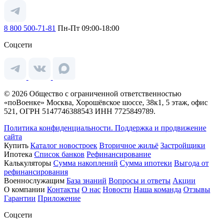
8 800 500-71-81
Пн-Пт 09:00-18:00
Соцсети
© 2026 Общество с ограниченной ответственностью
«поВоенке» Москва, Хорошёвское шоссе, 38к1, 5 этаж, офис
521, ОГРН 5147746388543 ИНН 7725849789.
Политика конфиденциальности.
Поддержка и продвижение
сайта
Купить
Каталог новостроек
Вторичное жильё
Застройщики
Ипотека
Список банков
Рефинансирование
Калькуляторы
Сумма накоплений
Сумма ипотеки
Выгода от
рефинансирования
Военнослужащим
База знаний
Вопросы и ответы
Акции
О компании
Контакты
О нас
Новости
Наша команда
Отзывы
Гарантии
Приложение
Соцсети