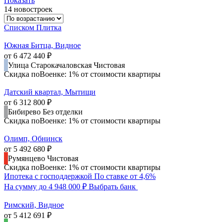
Показать
14 новостроек
Списком
Плитка
Южная Битца, Видное
от 6 472 440 ₽
Улица Старокачаловская
Чистовая
Скидка поВоенке: 1% от стоимости квартиры
Датский квартал, Мытищи
от 6 312 800 ₽
Бибирево
Без отделки
Скидка поВоенке: 1% от стоимости квартиры
Олимп, Обнинск
от 5 492 680 ₽
Румянцево
Чистовая
Скидка поВоенке: 1% от стоимости квартиры
Ипотека с господдержкой
По ставке от 4,6%
На сумму до 4 948 000 ₽
Выбрать банк
Римский, Видное
от 5 412 691 ₽