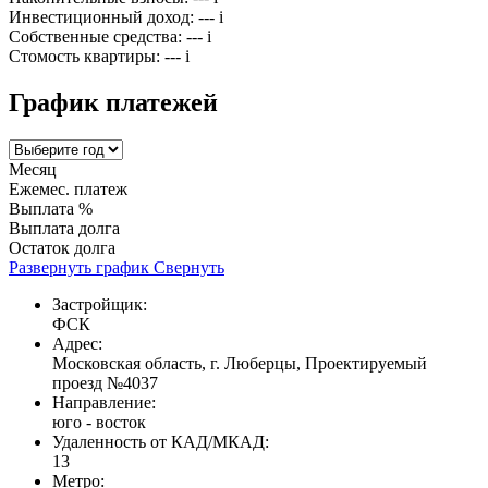
Инвестиционный доход:
---
i
Собственные средства:
---
i
Стомость квартиры:
---
i
График платежей
Месяц
Ежемес. платеж
Выплата %
Выплата долга
Остаток долга
Развернуть график
Свернуть
Застройщик:
ФСК
Адрес:
Московская область, г. Люберцы, Проектируемый
проезд №4037
Направление:
юго - восток
Удаленность от КАД/МКАД:
13
Метро: