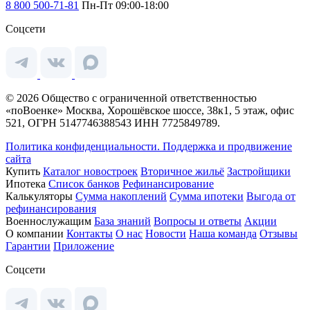
8 800 500-71-81
Пн-Пт 09:00-18:00
Соцсети
© 2026 Общество с ограниченной ответственностью
«поВоенке» Москва, Хорошёвское шоссе, 38к1, 5 этаж, офис
521, ОГРН 5147746388543 ИНН 7725849789.
Политика конфиденциальности.
Поддержка и продвижение
сайта
Купить
Каталог новостроек
Вторичное жильё
Застройщики
Ипотека
Список банков
Рефинансирование
Калькуляторы
Сумма накоплений
Сумма ипотеки
Выгода от
рефинансирования
Военнослужащим
База знаний
Вопросы и ответы
Акции
О компании
Контакты
О нас
Новости
Наша команда
Отзывы
Гарантии
Приложение
Соцсети