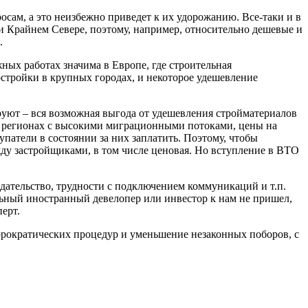
осам, а это неизбежно приведет к их удорожанию. Все-таки и в
ли Крайнем Севере, поэтому, например, относительно дешевые и
.
ных работах значима в Европе, где строительная
остройки
в крупных городах, и некоторое удешевление
уют – вся возможная выгода от удешевления стройматериалов
х регионах с высокими миграционными потоками,
цены на
упатели в состоянии за них заплатить. Поэтому, чтобы
жду застройщиками, в том числе ценовая. Но вступление в ВТО
одательство, трудности с подключением коммуникаций и т.п.
льный иностранный девелопер или инвестор к нам не пришел,
ерт.
рократических процедур и уменьшение незаконных поборов, с