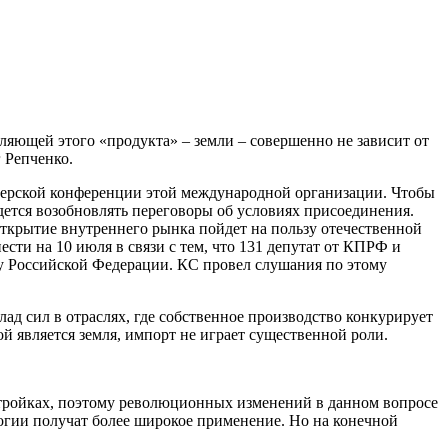
ляющей этого «продукта» – земли – совершенно не зависит от
 Репченко.
терской конференции этой международной организации. Чтобы
дется возобновлять переговоры об условиях присоединения.
ткрытие внутреннего рынка пойдет на пользу отечественной
сти на 10 июля в связи с тем, что 131 депутат от КПРФ и
у Российской Федерации. КС провел слушания по этому
ад сил в отраслях, где собственное производство конкурирует
й является земля, импорт не играет существенной роли.
 стройках, поэтому революционных изменений в данном вопросе
огии получат более широкое применение. Но на конечной