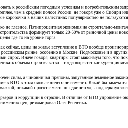
ровать к российским погодным условиям и потребительским запр
теплее, чем в средней полосе России, не говоря уже о Сибири и
е коробочки в наших палестинах популярностью не пользуются
леко не главное. Пятипроцентная экономия на строительно-монтаж
строительства формирует только 20-50% от рыночной цены
нов
ены где-то на уровне торга.
как сейчас,
цены на жилье вступление в ВТО вообще проигнорир
 российском рынке, особенно в Москве, Подмосковье и в други
ный спрос. Иначе говоря,
квартиры
стоят максимум того, что пок
ичивать объемы строительства – тогда вырастет конкуренция ме
бочей силы, а чиновничьи препоны, запутанное земельное закон
ение в ВТО в этом смысле ничего не изменит. Какой бы замечате
ажкой, никакой проект с места не сдвинется», - подчеркнул эксп
рьеров и коррупции в отрасли. В отличие от ВТО упрощение бю
 снижению цен, резюмировал Олег Репченко.