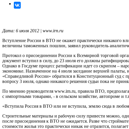
Дата: 6 июля 2012 | www.irn.ru
Вступление России в ВТО не окажет практически никакого вл
величины таможенных пошлин, заявил руководитель аналити
Протокол о присоединении России к Всемирной торговой орга
документ вступил в силу, до 23 июля его должны ратифицирова
Однако в Госдуме процесс ратификации идет со скрипом – нар
экономике. Назначенное на 4 июля заседание верхней палаты, н
«Справедливой России» обратился в Конституционный суд с п
вопросу 3 июля, однако никакого решения судьи пока не приня
По мнению руководителя
www.irn.ru, правила ВТО, предполаг
с импортными товарами, - в сельском хозяйстве, автопроме и т
«Вступила Россия в ВТО или не вступила, землю сюда в любом 
Строительные материалы и рабочую силу привести можно, одна
после присоединения к ВТО не ожидается. Разве что строймат
стоимости жилья это практически никак не отразится, полагает