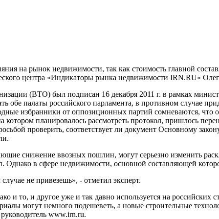
ияния на
рынок недвижимости, так как стоимость главной состав
ческого центра «Индикаторы рынка недвижимости IRN.RU»
Олег
низации (ВТО) был подписан 16 декабря
2011 г
. в рамках минис
ть обе палаты российского парламента, в противном случае при
одные избранники от оппозиционных партий сомневаются, что о
а котором планировалось рассмотреть протокол, пришлось перене
росьбой проверить, соответствует ли документ Основному закон
ли.
ающие снижение ввозных пошлин, могут серьезно изменить раскл
.п. Однако в сфере недвижимости, основной составляющей которо
случае не привезешь», - отметил эксперт.
ко и то, и другое уже и так давно используется на российских
ериалы могут немного подешеветь, а новые строительные технол
 руководитель www.irn.ru.