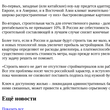
Во-первых, западные (или китайские) ноу-хау придется адапти
Европе, и в Америке, и в Восточной Азии климат значительно 
широко распространенные «у них» быстровозводимые картонны
Во-вторых, строительная часть для отечественного рынка - да
рентабельность не превышает 10%. В России же себестоимость
строительной составляющей в лучшем случае снизит конечные ц
Более того, если в России и дальше будут строить так же мало, 
и новых технологий лишь увеличит прибыль застройщиков. На
квартиры
определяют не расходы
девелопера, а платежеспособ
существенно снизить стоимость метра, надо прежде всего увел
эту задачу решить не поможет.
«Строить много не дает не отсутствие стройматериалов или ра
Все эти проблемы носят чисто российский характер, и вступл
пока чиновник не соизволит поставить подпись под нужной бум
Ключ к
доступному жилью
– ликвидация административных ба
ними связанных, может привести к действительно серьезному
Ещё новости
Показать все