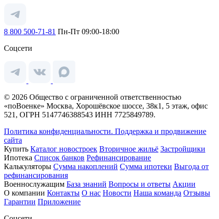
8 800 500-71-81
Пн-Пт 09:00-18:00
Соцсети
© 2026 Общество с ограниченной ответственностью
«поВоенке» Москва, Хорошёвское шоссе, 38к1, 5 этаж, офис
521, ОГРН 5147746388543 ИНН 7725849789.
Политика конфиденциальности.
Поддержка и продвижение
сайта
Купить
Каталог новостроек
Вторичное жильё
Застройщики
Ипотека
Список банков
Рефинансирование
Калькуляторы
Сумма накоплений
Сумма ипотеки
Выгода от
рефинансирования
Военнослужащим
База знаний
Вопросы и ответы
Акции
О компании
Контакты
О нас
Новости
Наша команда
Отзывы
Гарантии
Приложение
Соцсети